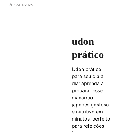
Posted
17/01/2026
on
udon
prático
Udon prático
para seu dia a
dia: aprenda a
preparar esse
macarrão
japonês gostoso
e nutritivo em
minutos, perfeito
para refeições