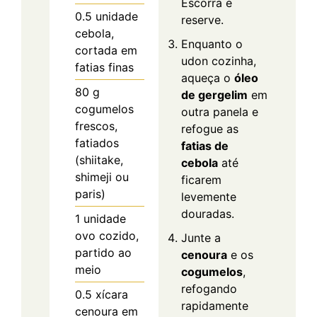
Escorra e
0.5
unidade
reserve.
cebola,
Enquanto o
cortada em
udon cozinha,
fatias finas
aqueça o
óleo
80
g
de gergelim
em
cogumelos
outra panela e
frescos,
refogue as
fatiados
fatias de
(shiitake,
cebola
até
shimeji ou
ficarem
paris)
levemente
douradas.
1
unidade
ovo cozido,
Junte a
partido ao
cenoura
e os
meio
cogumelos
,
refogando
0.5
xícara
rapidamente
cenoura em