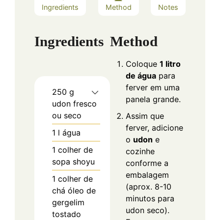
Ingredients
Method
Notes
Ingredients
Method
Coloque
1 litro
de água
para
ferver em uma
250
g
panela grande.
udon fresco
ou seco
Assim que
ferver, adicione
1
l
água
o
udon
e
1
colher de
cozinhe
sopa
shoyu
conforme a
embalagem
1
colher de
(aprox. 8-10
chá
óleo de
minutos para
gergelim
udon seco).
tostado