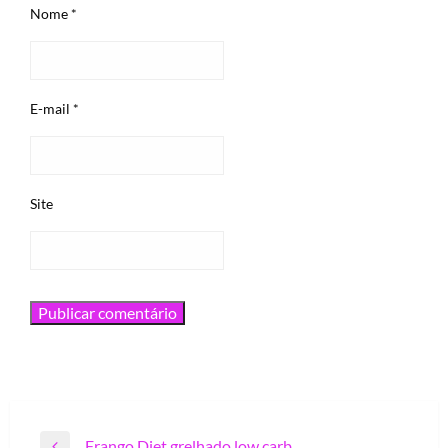
Nome
*
E-mail
*
Site
Navegação
Frango Diet grelhado low carb