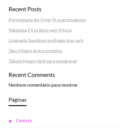
Recent Posts
Parmegiana Air Fryer fit que emagrece
Yakisoba Fit prático sem fritura
Linguado Saudável grelhado low carb
Taco Magro leve e proteico
Tabule Magro fácil para emagrecer
Recent Comments
Nenhum comentário para mostrar.
Páginas
Contato