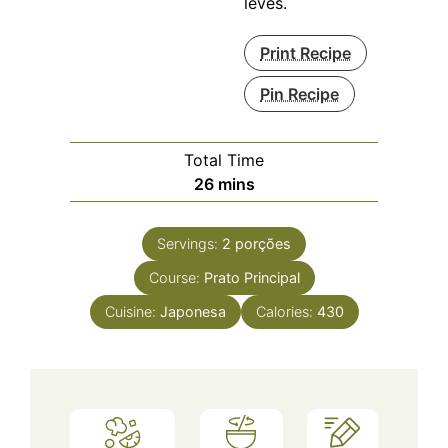
leves.
Print Recipe
Pin Recipe
Total Time
minutes
26
mins
Servings:
2
porções
Course:
Prato Principal
Cuisine:
Japonesa
Calories:
430