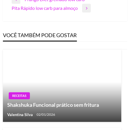
Previous
de
Pita Rápido low carb para almoço
Post
Next
Post
Post
VOCÊ TAMBÉM PODE GOSTAR
RECEITAS
Shakshuka Funcional prático sem fritura
Valentina Silva
02/01/2026