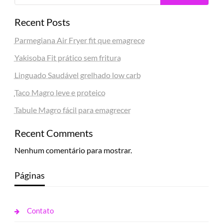
Recent Posts
Parmegiana Air Fryer fit que emagrece
Yakisoba Fit prático sem fritura
Linguado Saudável grelhado low carb
Taco Magro leve e proteico
Tabule Magro fácil para emagrecer
Recent Comments
Nenhum comentário para mostrar.
Páginas
Contato