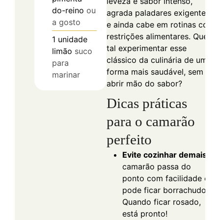
leveza e sabor intenso,
do-reino
ou
agrada paladares exigentes
a gosto
e ainda cabe em rotinas com
restrições alimentares. Que
1
unidade
tal experimentar esse
limão
suco
clássico da culinária de uma
para
forma mais saudável, sem
marinar
abrir mão do sabor?
Dicas práticas
para o camarão
perfeito
Evite cozinhar demais:
camarão passa do
ponto com facilidade e
pode ficar borrachudo.
Quando ficar rosado,
está pronto!