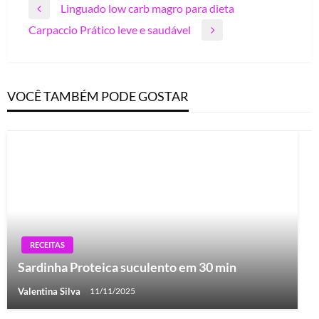
Navegação
Linguado low carb magro para dieta
Previous
de
Carpaccio Prático leve e saudável
Post
Next
Post
Post
VOCÊ TAMBÉM PODE GOSTAR
RECEITAS
Sardinha Proteica suculento em 30 min
Valentina Silva
11/11/2025