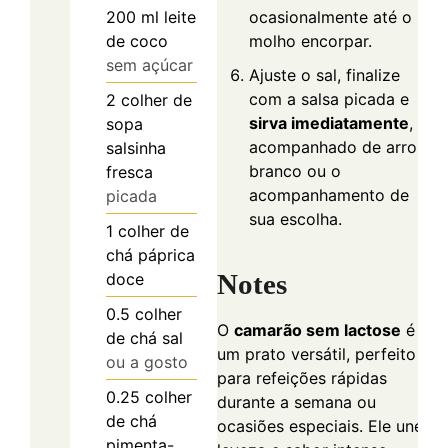
200
ml
leite
ocasionalmente até o
de coco
molho encorpar.
sem açúcar
Ajuste o sal, finalize
com a salsa picada e
2
colher de
sirva imediatamente
,
sopa
acompanhado de arroz
salsinha
branco ou o
fresca
acompanhamento de
picada
sua escolha.
1
colher de
chá
páprica
Notes
doce
0.5
colher
O
camarão sem lactose
é
de chá
sal
um prato versátil, perfeito
ou a gosto
para refeições rápidas
0.25
colher
durante a semana ou
de chá
ocasiões especiais. Ele une
pimenta-