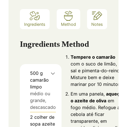
Ingredients
Method
Notes
Ingredients
Method
Tempere o camarão
com o suco de limão,
sal e pimenta-do-reino.
500
g
Misture bem e deixe
camarão
marinar por 10 minutos.
limpo
médio ou
Em uma panela,
aqueça
grande,
o azeite de oliva
em
descascado
fogo médio. Refogue a
cebola até ficar
2
colher de
transparente, em
sopa
azeite