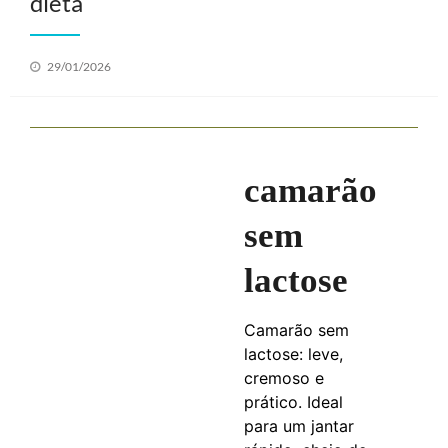
dieta
Posted
29/01/2026
on
camarão
sem
lactose
Camarão sem
lactose: leve,
cremoso e
prático. Ideal
para um jantar