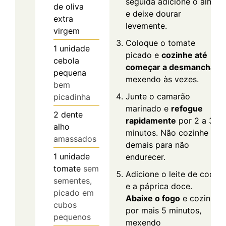
seguida adicione o alho
de oliva
e deixe dourar
extra
levemente.
virgem
Coloque o tomate
1
unidade
picado e
cozinhe até
cebola
começar a desmanchar
,
pequena
mexendo às vezes.
bem
Junte o camarão
picadinha
marinado e
refogue
2
dente
rapidamente
por 2 a 3
alho
minutos. Não cozinhe
amassados
demais para não
1
unidade
endurecer.
tomate
sem
Adicione o leite de coco
sementes,
e a páprica doce.
picado em
Abaixe o fogo
e cozinhe
cubos
por mais 5 minutos,
pequenos
mexendo